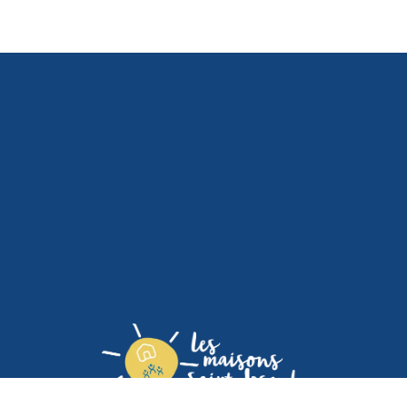
Association Les Maisons Saint Joseph I 28 rue Molière, 78000