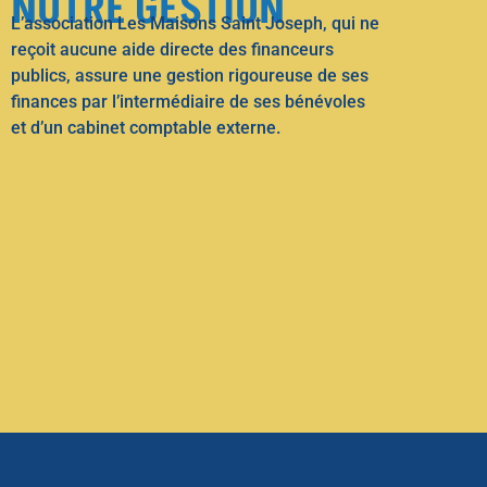
NOTRE GESTION
L’association Les Maisons Saint Joseph, qui ne
reçoit aucune aide directe des financeurs
publics, assure une gestion rigoureuse de ses
finances par l’intermédiaire de ses bénévoles
et d’un cabinet comptable externe.